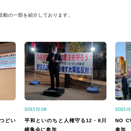
活動の一部を紹介しております。
2025.12.08
2025.12
つどい
平和といのちと人権守る12・8川
NO 
崎集会に参加
参加