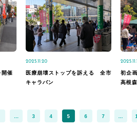
2025.11.20
2025.11.
を開催
医療崩壊ストップを訴える 全市
初企画
キャラバン
高根
1
...
3
4
5
6
7
...