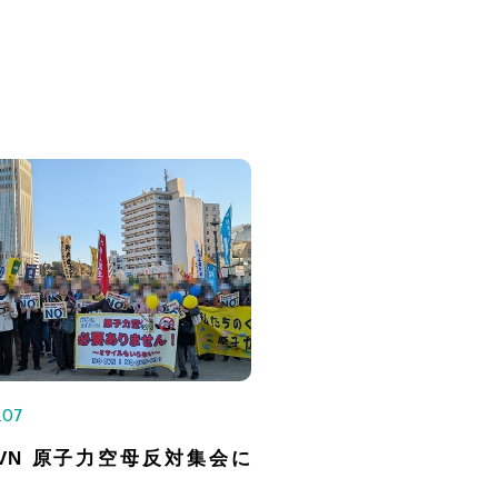
.07
CVN 原子力空母反対集会に