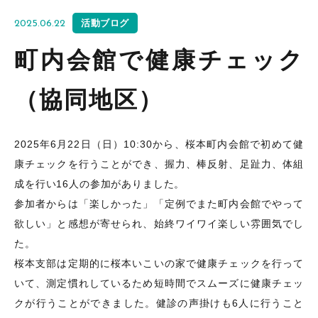
活動ブログ
2025.06.22
町内会館で健康チェック
（協同地区）
2025年6月22日（日）10:30から、桜本町内会館で初めて健
康チェックを行うことが
でき、
握力、棒反射、足趾力、体組
成を行い16人の参加がありました。
参加者からは「楽しかった」「定例でまた町内会館でやって
欲しい」と感想が寄せられ、始終ワイワイ楽しい雰囲気でし
た。
桜本支部は定期的に
桜本いこい
の家で
健康チェックを行って
いて、測定慣れしているため短時間で
スムーズに健康チェッ
クが行
うことができました
。健診の声掛けも6人に
行うこと