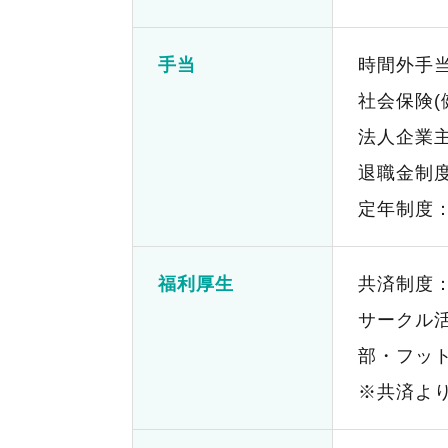
手当
時間外手
社会保険(
法人企業
退職金制
定年制度：
福利厚生
共済制度
サークル
部・フッ
※共済よ