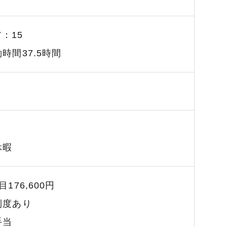
7：15
時間37.5時間
日
休暇
176,600円
制度あり
手当